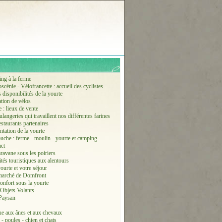
ing à la ferme
scénie - Vélofrancette : accueil des cyclistes
disponibilités de la yourte
tion de vélos
 : lieux de vente
langeries qui travaillent nos différentes farines
staurants partenaires
ntation de la yourte
ouche : ferme - moulin - yourte et camping
act
aravane sous les poiriers
ités touristiques aux alentours
ourte et votre séjour
marché de Domfront
onfort sous la yourte
 Objets Volants
Paysan
e aux ânes et aux chevaux
- poules - chien et chats