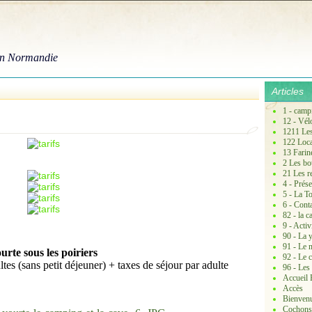
 en Normandie
Articles
1 - camp
12 - Vélo
1211 Les 
122 Loca
13 Farine
2 Les bou
21 Les re
4 - Prése
5 - La T
6 - Cont
82 - la c
9 - Activ
90 - La y
91 - Le 
urte sous les poiriers
92 - Le c
ltes (sans petit déjeuner) + taxes de séjour par adulte
96 - Les
Accueil 
Accès
Bienvenu
Cochons 