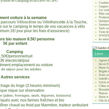
Conditio
Langues 
Les vach
Mini cam
ent voiture à la semaine
Producte
Quelques
 parcours Véloscénie ou Vélofrancette à la Touche,
Sanitaire
re sur le camping le temps de vos vacances à vélo
Tarifs un
nimum 1€/ jour pour les frais d'assurance)
Visite d
WWOOF 
ers bio maison 8.5€/ personne
les autr
5€ par enfant
Camping
Liens
.50€/personne/nuit
3€ électricité/jour
Agence B
bio en F
lément emplacement ou voiture
Marie A
 de séjour pour les adultes
Brigitte
Notre co
Autres services
Isabelle
Sylvie e
chage du linge (3 heures minimum)
Céline 
Bernade
ique nique sur réservation
Maison
ace (pâtes, fromages, œufs, légumes, boissons)
Marie e
iqués avec nos farines fraîches et bio
Gîte de 
n dîner chaud ou froid par Marmiton, traiteur ambulant