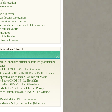
ns de location
étrangères
es
p à la ferme
urs locaux biologiques
 recettes de la Touche
s (douche - cuisinette) Toilettes sèches
e nuit en yourte
e groupes
à la Touche
es Accueil Paysan
">
IO : l'annuaire officiel de tous les producteurs
rance
nnick FLOCHLAY - Le Gué Falot
 et Gérard BOISGONTIER - La Baillée Chesnel
opérative de collecte : Lait Bio du Maine
 et Patric CHOPIN - La Bonelière
t Didier OUVRY - La Gilberdière
et Michel RAGOT - Le Chemin Perray
tte et Laurent FROIDEVAUX - La Grande
t Daniel MARTIN - La Boderie
la Motte à St Cyr du Bailleul (Manche)